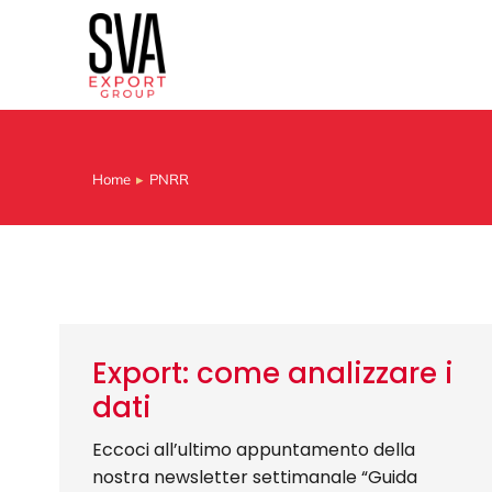
Home
PNRR
Tu sei qui:
Export: come analizzare i
dati
Eccoci all’ultimo appuntamento della
nostra newsletter settimanale “Guida