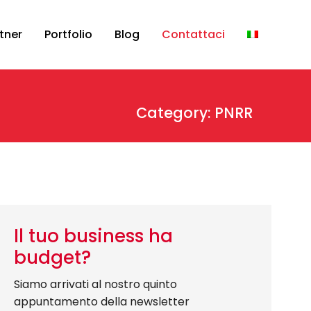
tner
Portfolio
Blog
Contattaci
Category: PNRR
Il tuo business ha
budget?
Siamo arrivati al nostro quinto
appuntamento della newsletter