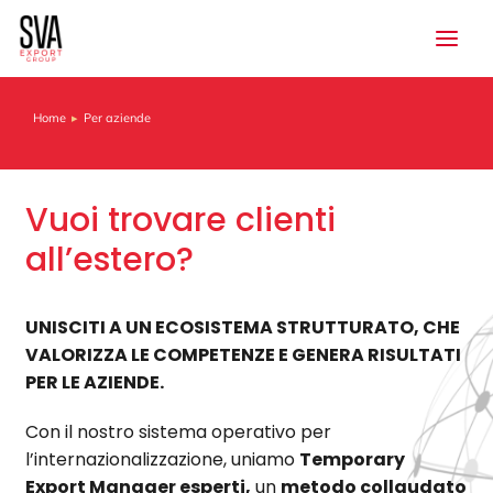
Home
Per aziende
Tu sei qui:
Vuoi trovare clienti
all’estero?
UNISCITI A UN ECOSISTEMA STRUTTURATO, CHE
VALORIZZA LE COMPETENZE E GENERA RISULTATI
PER LE AZIENDE.
Con il nostro sistema operativo per
l’internazionalizzazione, uniamo
Temporary
Export Manager esperti,
un
metodo collaudato