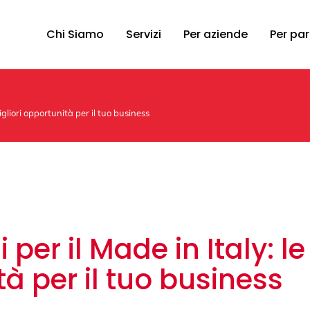
Chi Siamo
Servizi
Per aziende
Per par
migliori opportunità per il tuo business
 per il Made in Italy: le
tà per il tuo business