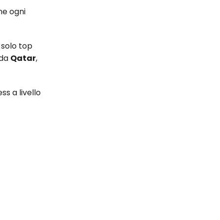
ne ogni
 solo top
 da
Qatar
,
s a livello