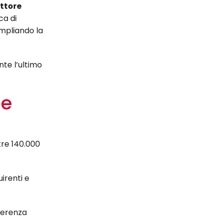
ettore
ca di
ampliando la
te l’ultimo
ne
tre 140.000
irenti e
nferenza