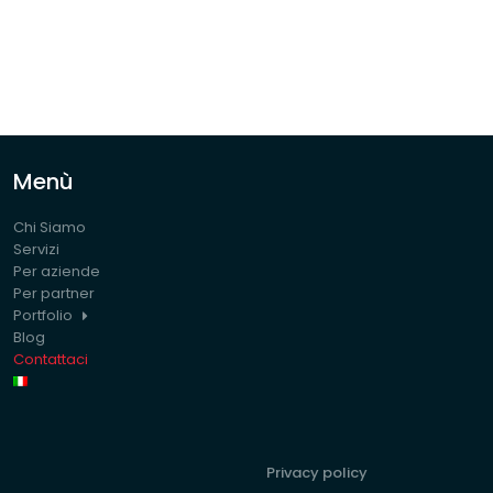
Menù
Chi Siamo
Servizi
Per aziende
Per partner
Portfolio
Blog
Contattaci
Privacy policy