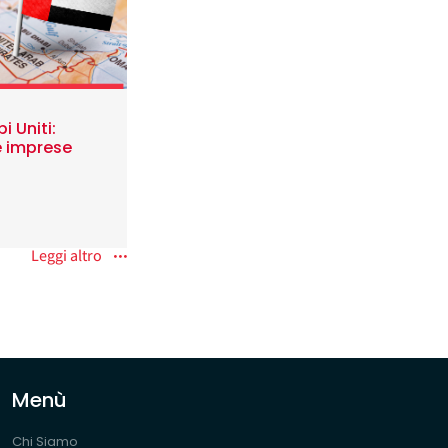
i Uniti:
e imprese
Leggi altro
Menù
Chi Siamo