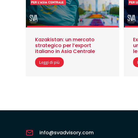
Kazakistan: un mercato
Ex
strategico per l’export
u
italiano in Asia Centrale
le
Leggi di più
info@svadvisory.com