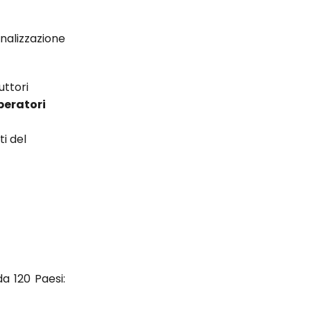
nalizzazione
uttori
peratori
i del
da 120 Paesi: