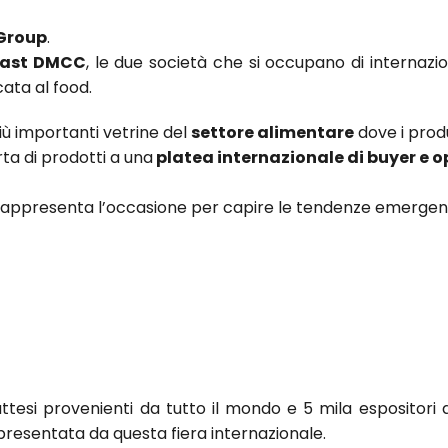
Group
.
east DMCC
, le due società che si occupano di internazio
ata al food.
più importanti vetrine del
settore alimentare
dove i prod
rta di prodotti a una
platea internazionale di buyer e o
a rappresenta l’occasione per capire le tendenze emergent
attesi provenienti da tutto il mondo e 5 mila espositori 
presentata da questa fiera internazionale.