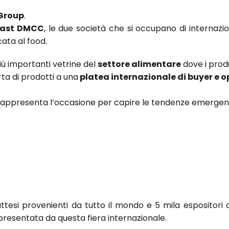
Group
.
east DMCC
, le due società che si occupano di internazio
ata al food.
più importanti vetrine del
settore alimentare
dove i prod
rta di prodotti a una
platea internazionale di buyer e o
a rappresenta l’occasione per capire le tendenze emergent
attesi provenienti da tutto il mondo e 5 mila espositori 
presentata da questa fiera internazionale.