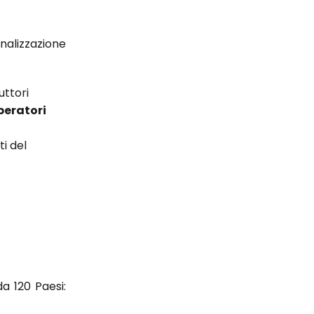
nalizzazione
uttori
peratori
i del
da 120 Paesi: