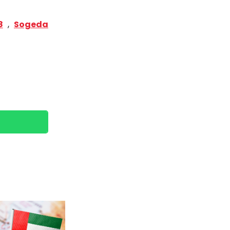
8
,
Sogeda