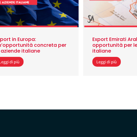
port in Europa:
Export Emirati Arab
n’opportunità concreta per
opportunità per l
 aziende italiane
italiane
Leggi di più
Leggi di più